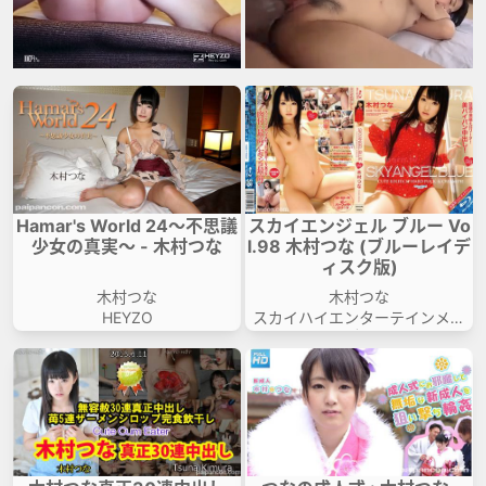
Hamar's World 24～不思議
スカイエンジェル ブルー Vo
少女の真実～ - 木村つな
l.98 木村つな (ブルーレイデ
ィスク版)
木村つな
木村つな
HEYZO
スカイハイエンターテインメン
ト