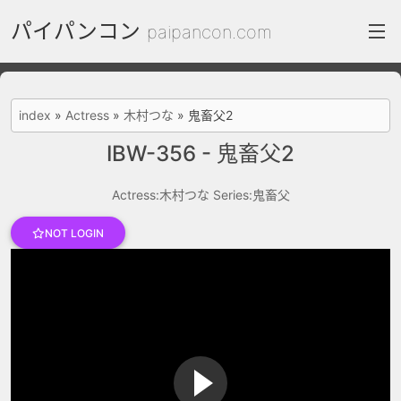
パイパンコン
paipancon.com
index
index
»
Actress
»
木村つな
»
鬼畜父2
FC2 Daily
IBW-356 - 鬼畜父2
Category List
Actress:木村つな
Series:鬼畜父
gallery
NOT LOGIN
Actress
recommend
test
Search by image
ThePornDude
Contact