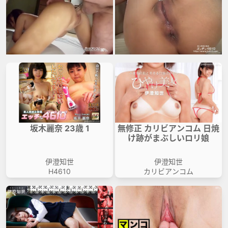
坂木麗奈 23歳 1
無修正 カリビアンコム 日焼
け跡がまぶしいロリ娘
伊澄知世
伊澄知世
H4610
カリビアンコム