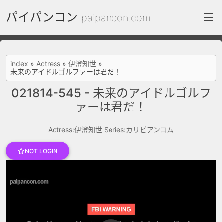
パイパンコン
paipancon.com
index
index
»
Actress
»
伊澄知世
»
未来のアイドルゴルファーは君だ！
FC2 Daily
021814-545 - 未来のアイドルゴルフ
Category List
ァーは君だ！
gallery
Actress:伊澄知世
Series:カリビアンコム
Actress
NOT LOGIN
recommend
test
Search by image
ThePornDude
Contact